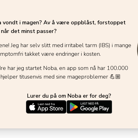
ha vondt i magen? Av å være oppblåst, forstoppet
é når det minst passer?
ene! Jeg har selv slitt med irritabel tarm (IBS) i mange
ymptomfri takket være endringer i kosten.
dre har jeg startet Noba, en app som nå har 100.000
 hjelper titusenvis med sine mageproblemer
💪🏼
Lurer du på om Noba er for deg?