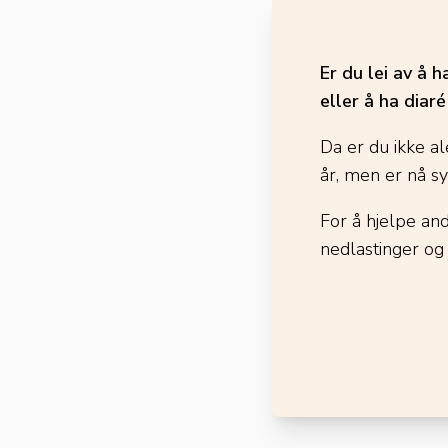
Er du lei av å 
eller å ha diar
Da er du ikke al
år, men er nå s
For å hjelpe an
nedlastinger og