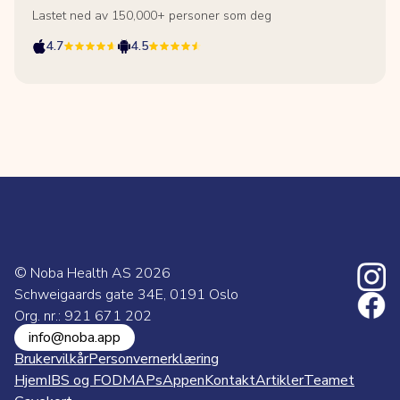
Lastet ned av 150,000+ personer som deg
4.7
4.5
© Noba Health AS
2026
Schweigaards gate 34E, 0191 Oslo
Org. nr.: 921 671 202
info@noba.app
Brukervilkår
Personvernerklæring
Hjem
IBS og FODMAPs
Appen
Kontakt
Artikler
Teamet