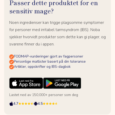
Passer dette produktet for en
sensitiv mage?
Noen ingredienser kan trigge plagsomme symptomer
for personer med irritabel tarmsyndrom (IBS). Noba
sjekker hvorvidt produkter som dette kan gi plager, og
svarene finner du i appen.
FODMAP-vurderinger gjort av fagpersoner
Personlige matlister basert på din toleranse
Artikler, oppskrifter og IBS-dagbok
Lastet ned av 150,000+ personer som deg
4.7
4.5