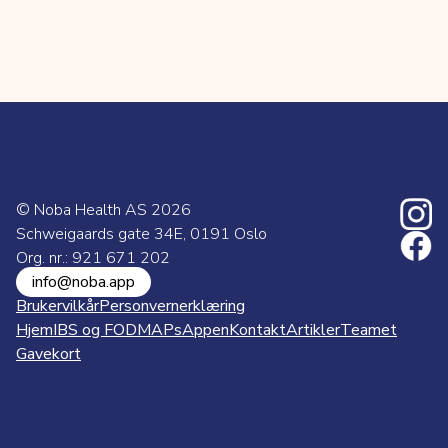
© Noba Health AS
2026
Schweigaards gate 34E, 0191 Oslo
Org. nr.: 921 671 202
info@noba.app
Brukervilkår
Personvernerklæring
Hjem
IBS og FODMAPs
Appen
Kontakt
Artikler
Teamet
Gavekort