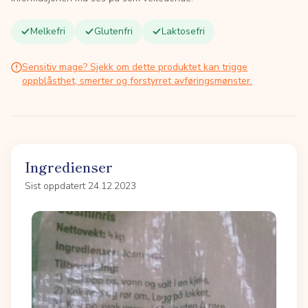
Melkefri
Glutenfri
Laktosefri
Sensitiv mage? Sjekk om dette produktet kan trigge
oppblåsthet, smerter og forstyrret avføringsmønster.
Ingredienser
Sist oppdatert 24.12.2023