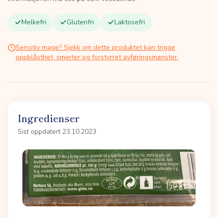
Melkefri
Glutenfri
Laktosefri
Sensitiv mage? Sjekk om dette produktet kan trigge
oppblåsthet, smerter og forstyrret avføringsmønster.
Ingredienser
Sist oppdatert 23.10.2023