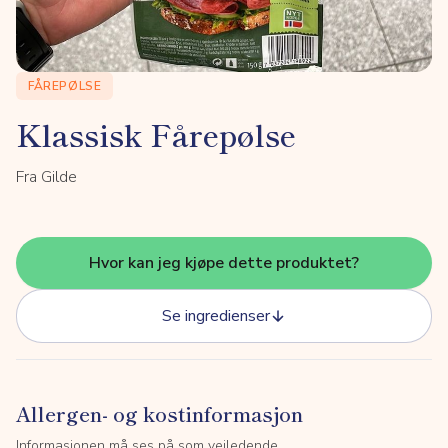
FÅREPØLSE
Klassisk Fårepølse
Fra Gilde
Hvor kan jeg kjøpe dette produktet?
Se ingredienser
Allergen- og kostinformasjon
Informasjonen må ses på som veiledende.