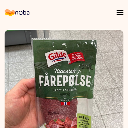
Åpn
Noba