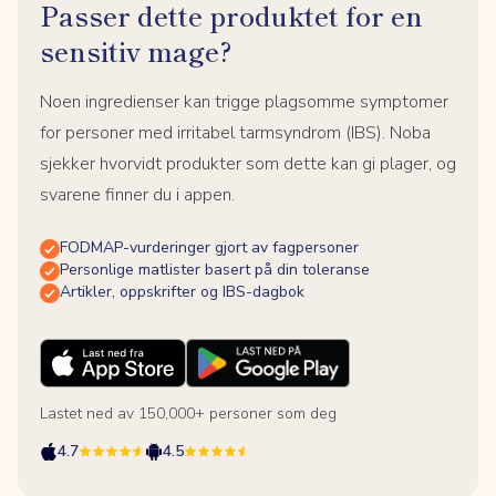
Passer dette produktet for en
sensitiv mage?
Noen ingredienser kan trigge plagsomme symptomer
for personer med irritabel tarmsyndrom (IBS). Noba
sjekker hvorvidt produkter som dette kan gi plager, og
svarene finner du i appen.
FODMAP-vurderinger gjort av fagpersoner
Personlige matlister basert på din toleranse
Artikler, oppskrifter og IBS-dagbok
Lastet ned av 150,000+ personer som deg
4.7
4.5