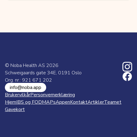
© Noba Health AS
2026
Schweigaards gate 34E, 0191 Oslo
Org. nr.: 921 671 202
info@noba.app
Brukervilkår
Personvernerklæring
Hjem
IBS og FODMAPs
Appen
Kontakt
Artikler
Teamet
Gavekort