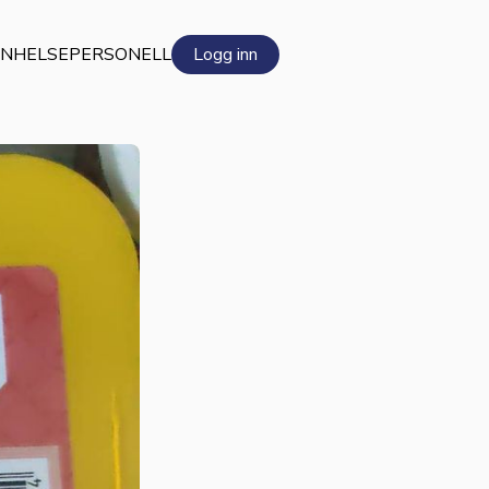
EN
HELSEPERSONELL
Logg inn