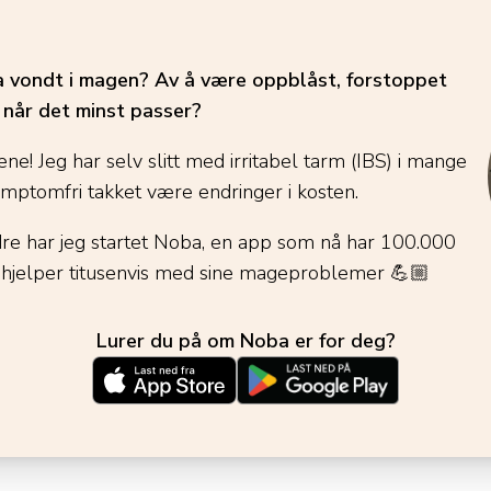
ha vondt i magen? Av å være oppblåst, forstoppet
é når det minst passer?
ene! Jeg har selv slitt med irritabel tarm (IBS) i mange
ymptomfri takket være endringer i kosten.
dre har jeg startet Noba, en app som nå har 100.000
 hjelper titusenvis med sine mageproblemer
💪🏼
Lurer du på om Noba er for deg?