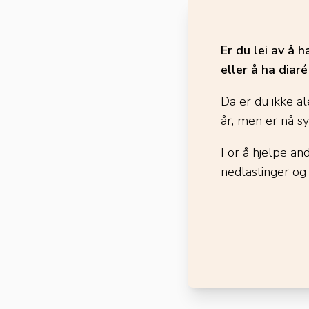
Er du lei av å 
eller å ha diar
Da er du ikke al
år, men er nå s
For å hjelpe an
nedlastinger og