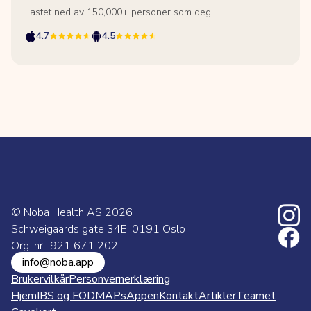
Lastet ned av 150,000+ personer som deg
4.7
4.5
© Noba Health AS
2026
Schweigaards gate 34E, 0191 Oslo
Org. nr.: 921 671 202
info@noba.app
Brukervilkår
Personvernerklæring
Hjem
IBS og FODMAPs
Appen
Kontakt
Artikler
Teamet