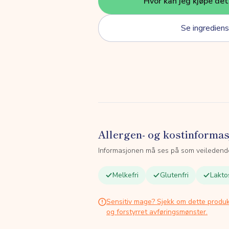
Hvor kan jeg kjøpe de
Se ingrediens
Allergen- og kostinforma
Informasjonen må ses på som veiledend
Melkefri
Glutenfri
Lakto
Sensitiv mage? Sjekk om dette produk
og forstyrret avføringsmønster.