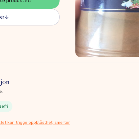
tte produktet?
er
sjon
e.
sefri
tet kan trigge oppblåsthet, smerter