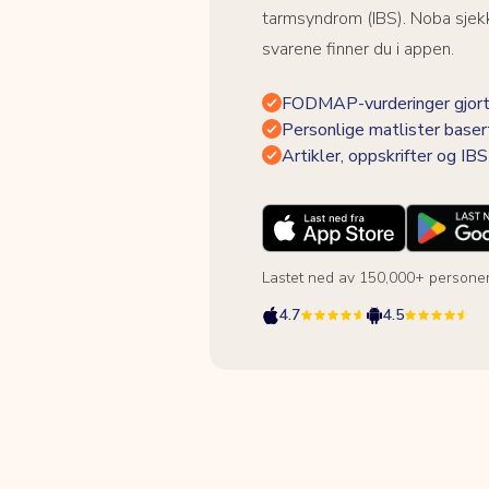
tarmsyndrom (IBS). Noba sjekk
svarene finner du i appen.
FODMAP-vurderinger gjort
Personlige matlister baser
Artikler, oppskrifter og I
Lastet ned av 150,000+ persone
4.7
4.5