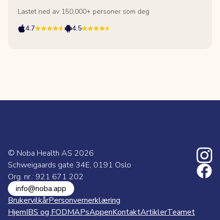
Lastet ned av 150,000+ personer som deg
4.7
4.5
© Noba Health AS
2026
Schweigaards gate 34E, 0191 Oslo
Org. nr.: 921 671 202
info@noba.app
Brukervilkår
Personvernerklæring
Hjem
IBS og FODMAPs
Appen
Kontakt
Artikler
Teamet