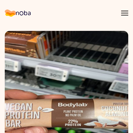
Åpn
Noba