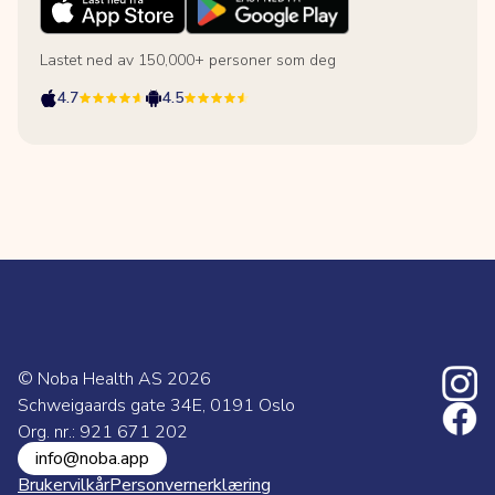
Lastet ned av 150,000+ personer som deg
4.7
4.5
© Noba Health AS
2026
Schweigaards gate 34E, 0191 Oslo
Org. nr.: 921 671 202
info@noba.app
Brukervilkår
Personvernerklæring