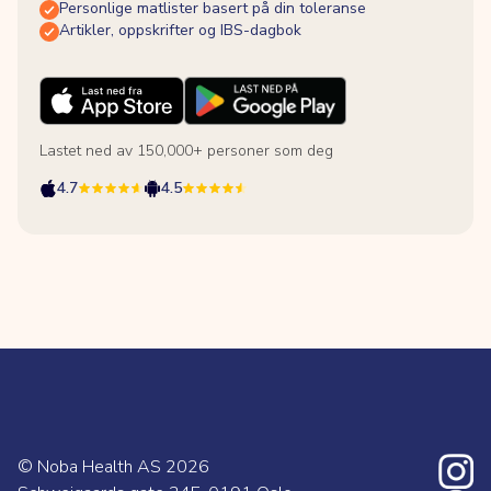
Personlige matlister basert på din toleranse
Artikler, oppskrifter og IBS-dagbok
Lastet ned av 150,000+ personer som deg
4.7
4.5
© Noba Health AS
2026