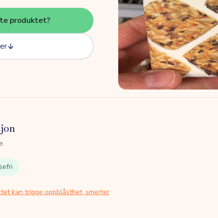
tte produktet?
er
sjon
e.
sefri
tet kan trigge oppblåsthet, smerter