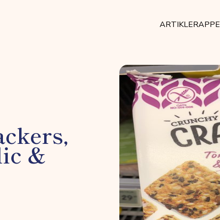
ARTIKLER
APP
ckers,
lic &