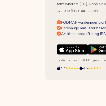
tarmsyndrom (IBS). Noba sjekk
svarene finner du i appen.
FODMAP-vurderinger gjort
Personlige matlister baser
Artikler, oppskrifter og I
Lastet ned av 150,000+ persone
4.7
4.5