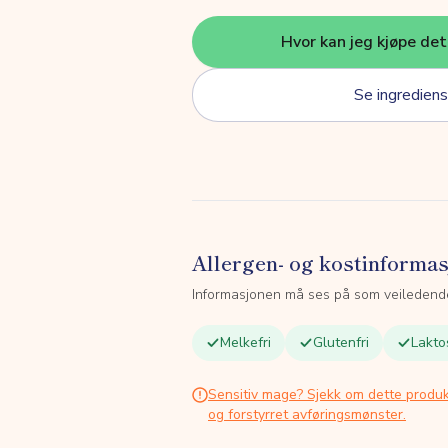
Hvor kan jeg kjøpe de
Se ingrediens
Allergen- og kostinforma
Informasjonen må ses på som veiledend
Melkefri
Glutenfri
Lakto
Sensitiv mage? Sjekk om dette produk
og forstyrret avføringsmønster.