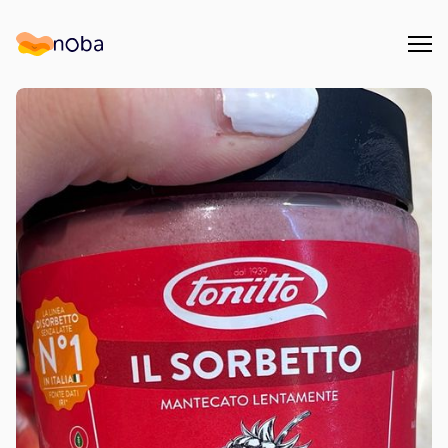
Åpn
Noba