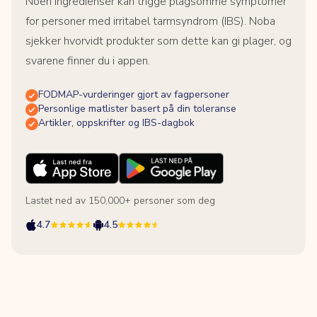
Noen ingredienser kan trigge plagsomme symptomer
for personer med irritabel tarmsyndrom (IBS). Noba
sjekker hvorvidt produkter som dette kan gi plager, og
svarene finner du i appen.
FODMAP-vurderinger gjort av fagpersoner
Personlige matlister basert på din toleranse
Artikler, oppskrifter og IBS-dagbok
Lastet ned av 150,000+ personer som deg
4.7
4.5