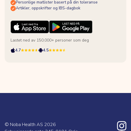
Personlige matlister basert på din toleranse
Artikler, oppskrifter og IBS-dagbok
Lastet ned av 150,000+ personer som deg
4.7
4.5
© Noba Health AS
2026