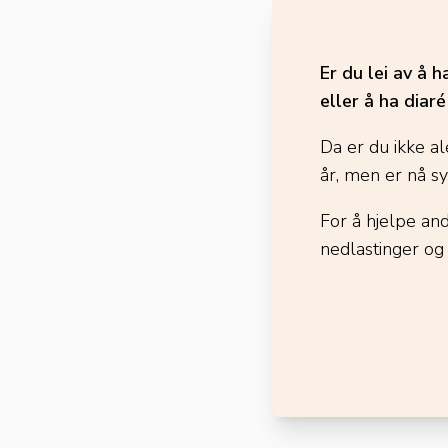
Er du lei av å 
eller å ha diar
Da er du ikke al
år, men er nå s
For å hjelpe an
nedlastinger og