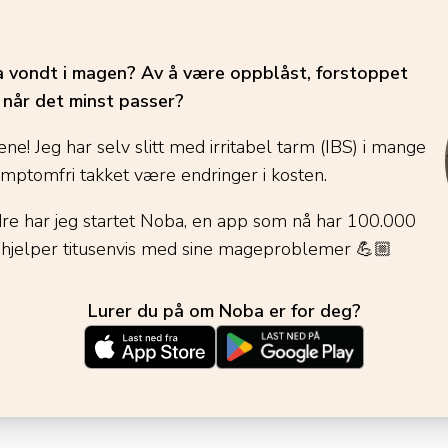
ha vondt i magen? Av å være oppblåst, forstoppet
é når det minst passer?
ene! Jeg har selv slitt med irritabel tarm (IBS) i mange
ymptomfri takket være endringer i kosten.
dre har jeg startet Noba, en app som nå har 100.000
 hjelper titusenvis med sine mageproblemer
💪🏼
Lurer du på om Noba er for deg?