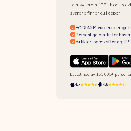
tarmsyndrom (IBS). Noba sjekk
svarene finner du i appen.
FODMAP-vurderinger gjort
Personlige matlister baser
Artikler, oppskrifter og I
Lastet ned av 150,000+ persone
4.7
4.5