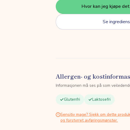
Hvor kan jeg kjøpe de
Se ingrediens
Allergen- og kostinforma
Informasjonen må ses på som veiledend
Glutenfri
Laktosefri
Sensitiv mage? Sjekk om dette produk
og forstyrret avføringsmønster.