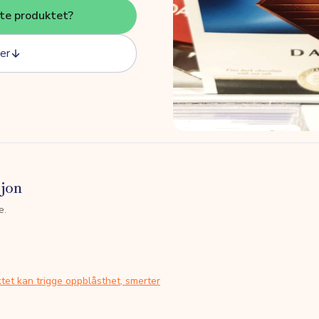
tte produktet?
er
sjon
e.
tet kan trigge oppblåsthet, smerter