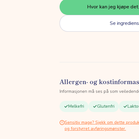
Hvor kan jeg kjøpe de
Se ingrediens
Allergen- og kostinforma
Informasjonen må ses på som veiledend
Melkefri
Glutenfri
Lakto
Sensitiv mage? Sjekk om dette produk
og forstyrret avføringsmønster.