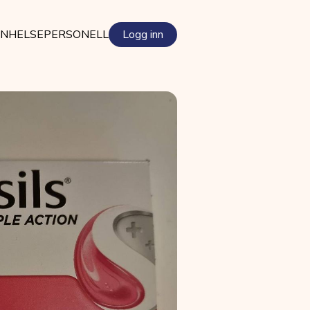
EN
HELSEPERSONELL
Logg inn