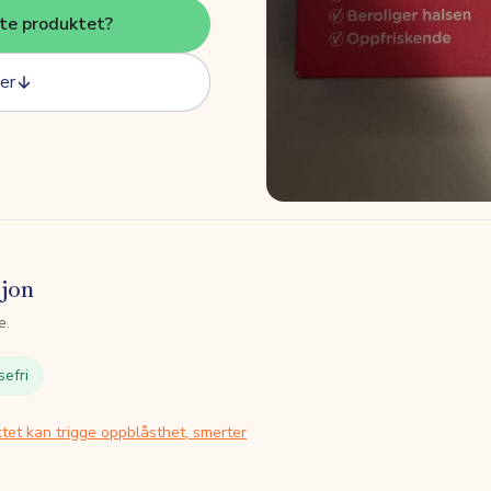
tte produktet?
er
sjon
e.
sefri
tet kan trigge oppblåsthet, smerter