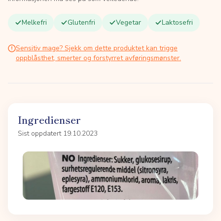
Melkefri
Glutenfri
Vegetar
Laktosefri
Sensitiv mage? Sjekk om dette produktet kan trigge
oppblåsthet, smerter og forstyrret avføringsmønster.
Ingredienser
Sist oppdatert 19.10.2023