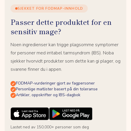
SJEKKET FOR FODMAP-INNHOLD
Passer dette produktet for en
sensitiv mage?
Noen ingredienser kan trigge plagsomme symptomer
for personer med irritabel tarmsyndrom (IBS). Noba
sjekker hvorvidt produkter som dette kan gi plager, og
svarene finner du i appen.
FODMAP-vurderinger gjort av fagpersoner
Personlige matlister basert på din toleranse
Artikler, oppskrifter og IBS-dagbok
Lastet ned av 150,000+ personer som deg