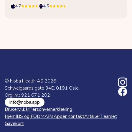
4.7
4.5
© Noba Health AS
2026
Schweigaards gate 34E, 0191 Oslo
Org. nr.: 921 671 202
info@noba.app
Brukervilkår
Personvernerklæring
Hjem
IBS og FODMAPs
Appen
Kontakt
Artikler
Teamet
Gavekort