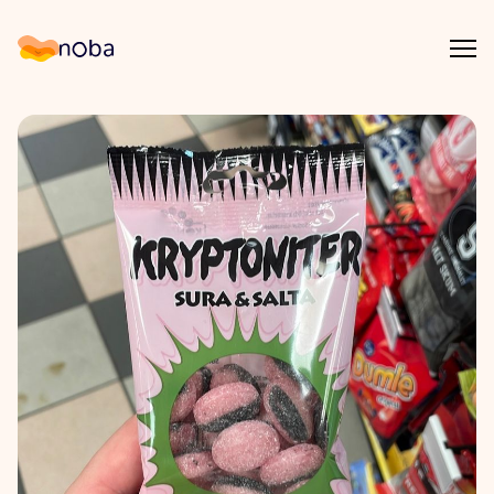
Åpn
Noba