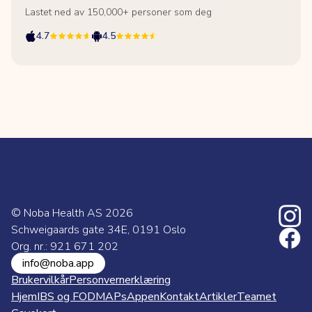
Lastet ned av 150,000+ personer som deg
4.7
4.5
© Noba Health AS
2026
Schweigaards gate 34E, 0191 Oslo
Org. nr.: 921 671 202
info@noba.app
Brukervilkår
Personvernerklæring
Hjem
IBS og FODMAPs
Appen
Kontakt
Artikler
Teamet