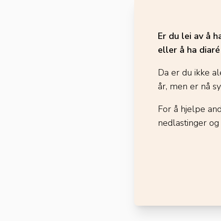
Er du lei av å 
eller å ha diar
Da er du ikke al
år, men er nå s
For å hjelpe an
nedlastinger og