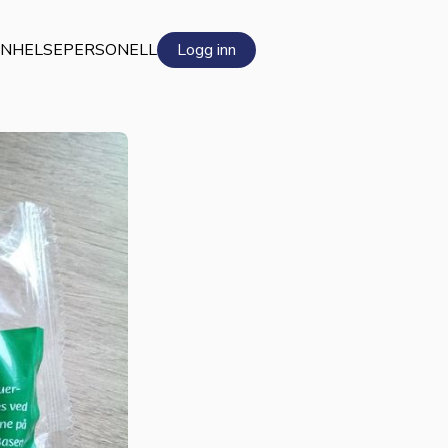
EN
HELSEPERSONELL
Logg inn