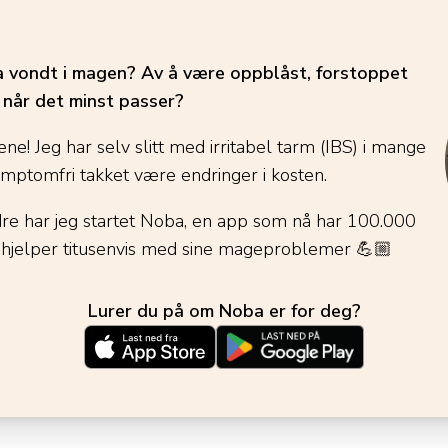
ha vondt i magen? Av å være oppblåst, forstoppet
é når det minst passer?
ene! Jeg har selv slitt med irritabel tarm (IBS) i mange
ymptomfri takket være endringer i kosten.
dre har jeg startet Noba, en app som nå har 100.000
 hjelper titusenvis med sine mageproblemer
💪🏼
Lurer du på om Noba er for deg?