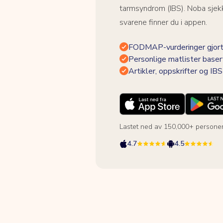
tarmsyndrom (IBS). Noba sjekk
svarene finner du i appen.
FODMAP-vurderinger gjort
Personlige matlister baser
Artikler, oppskrifter og I
Lastet ned av 150,000+ persone
4.7
4.5