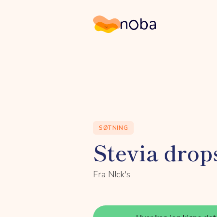
Noba
SØTNING
Stevia drop
Fra N!ck's