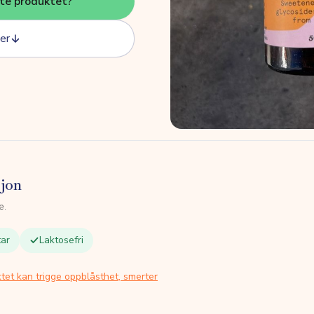
tte produktet?
er
sjon
e.
ar
Laktosefri
tet kan trigge oppblåsthet, smerter