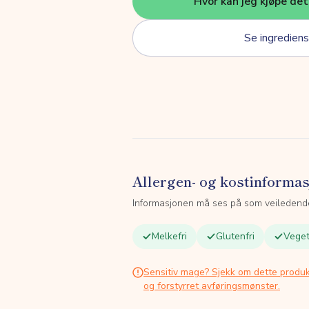
Hvor kan jeg kjøpe de
Se ingrediens
Allergen- og kostinforma
Informasjonen må ses på som veiledend
Melkefri
Glutenfri
Veget
Sensitiv mage? Sjekk om dette produk
og forstyrret avføringsmønster.