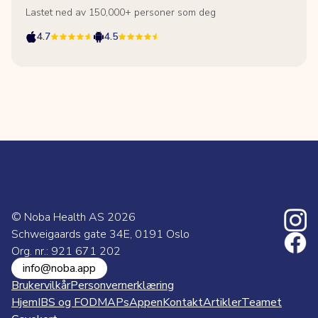
Lastet ned av 150,000+ personer som deg
4.7
4.5
© Noba Health AS
2026
Schweigaards gate 34E, 0191 Oslo
Org. nr.: 921 671 202
info@noba.app
Brukervilkår
Personvernerklæring
Hjem
IBS og FODMAPs
Appen
Kontakt
Artikler
Teamet