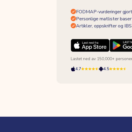
FODMAP-vurderinger gjort
Personlige matlister baser
Artikler, oppskrifter og I
Lastet ned av 150,000+ persone
4.7
4.5