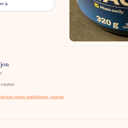
er
sjon
e.
roduktet.
tet kan trigge oppblåsthet, smerter