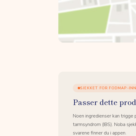
SJEKKET FOR FODMAP-IN
Passer dette prod
Noen ingredienser kan trigge
tarmsyndrom (IBS). Noba sjekk
svarene finner du i appen.