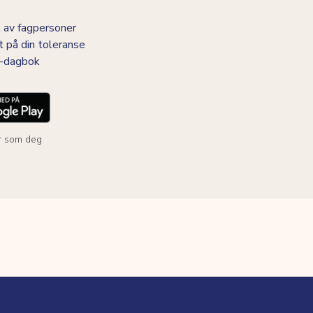
 av fagpersoner
t på din toleranse
BS-dagbok
r som deg