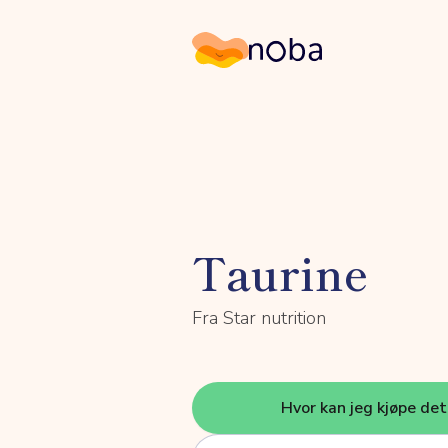
Noba
Taurine
Fra Star nutrition
Hvor kan jeg kjøpe de