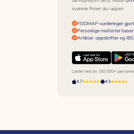
tarmsyndrom (IBS). Noba sjekk
svarene finner du i appen.
FODMAP-vurderinger gjort
Personlige matlister baser
Artikler, oppskrifter og I
Lastet ned av 150,000+ persone
4.7
4.5