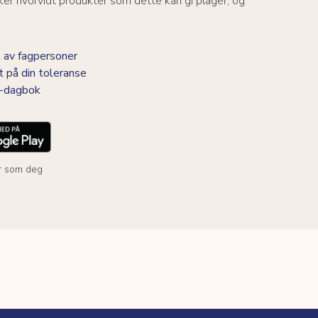
er hvorvidt produkter som dette kan gi plager, og
 av fagpersoner
t på din toleranse
BS-dagbok
r som deg