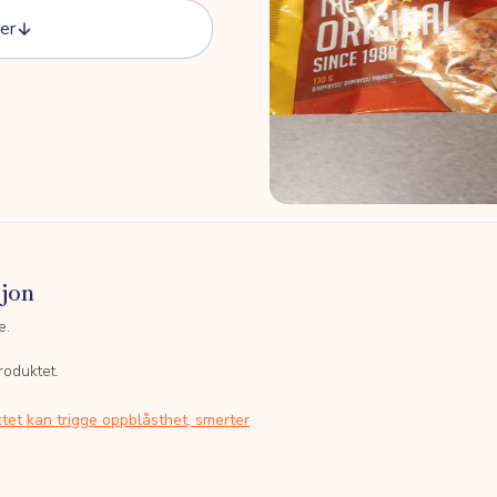
er
sjon
e.
roduktet.
tet kan trigge oppblåsthet, smerter