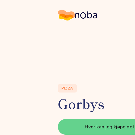
Noba
PIZZA
Gorbys
Hvor kan jeg kjøpe de