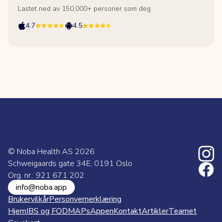
Lastet ned av 150,000+ personer som deg
4.7
4.5
© Noba Health AS
2026
Schweigaards gate 34E, 0191 Oslo
Org. nr.: 921 671 202
info@noba.app
Brukervilkår
Personvernerklæring
Hjem
IBS og FODMAPs
Appen
Kontakt
Artikler
Teamet