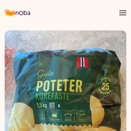
Åpn
Noba