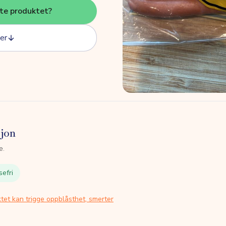
tte produktet?
er
sjon
e.
sefri
tet kan trigge oppblåsthet, smerter