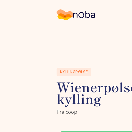
Noba
KYLLINGPØLSE
Wienerpøls
kylling
Fra coop