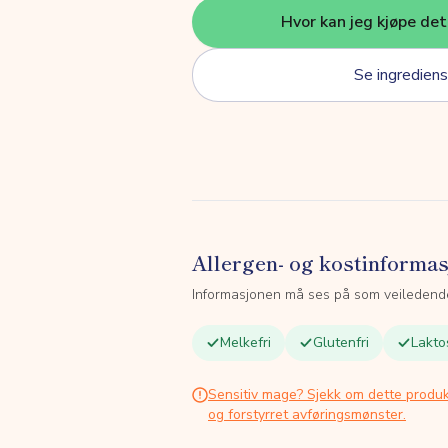
Hvor kan jeg kjøpe de
Se ingrediens
Allergen- og kostinforma
Informasjonen må ses på som veiledend
Melkefri
Glutenfri
Lakto
Sensitiv mage? Sjekk om dette produk
og forstyrret avføringsmønster.