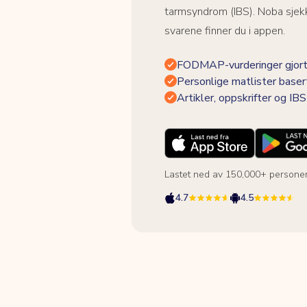
tarmsyndrom (IBS). Noba sjekk
svarene finner du i appen.
FODMAP-vurderinger gjort
Personlige matlister baser
Artikler, oppskrifter og I
Lastet ned av 150,000+ persone
4.7
4.5