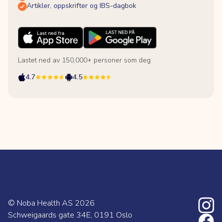
Artikler, oppskrifter og IBS-dagbok
Lastet ned av 150,000+ personer som deg
4.7
4.5
© Noba Health AS
2026
Schweigaards gate 34E, 0191 Oslo