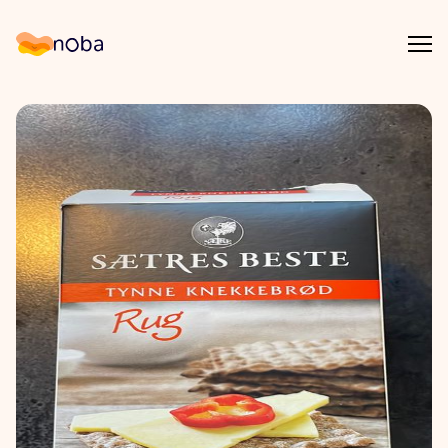
Åpn
Noba