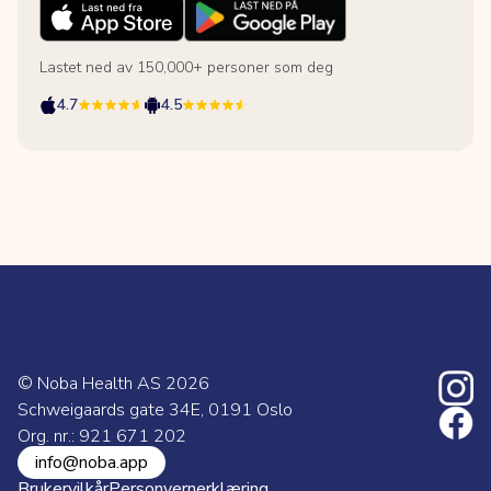
Lastet ned av 150,000+ personer som deg
4.7
4.5
© Noba Health AS
2026
Schweigaards gate 34E, 0191 Oslo
Org. nr.: 921 671 202
info@noba.app
Brukervilkår
Personvernerklæring