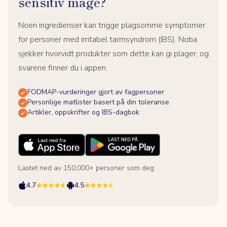
sensitiv mage?
Noen ingredienser kan trigge plagsomme symptomer
for personer med irritabel tarmsyndrom (IBS). Noba
sjekker hvorvidt produkter som dette kan gi plager, og
svarene finner du i appen.
FODMAP-vurderinger gjort av fagpersoner
Personlige matlister basert på din toleranse
Artikler, oppskrifter og IBS-dagbok
Lastet ned av 150,000+ personer som deg
4.7
4.5