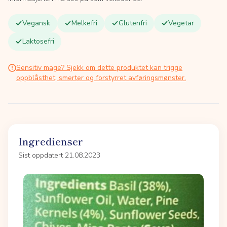
Vegansk
Melkefri
Glutenfri
Vegetar
Laktosefri
Sensitiv mage? Sjekk om dette produktet kan trigge
oppblåsthet, smerter og forstyrret avføringsmønster.
Ingredienser
Sist oppdatert 21.08.2023