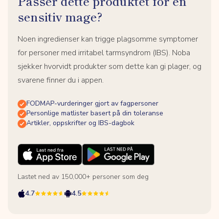
Passer dette produktet for en
sensitiv mage?
Noen ingredienser kan trigge plagsomme symptomer
for personer med irritabel tarmsyndrom (IBS). Noba
sjekker hvorvidt produkter som dette kan gi plager, og
svarene finner du i appen.
FODMAP-vurderinger gjort av fagpersoner
Personlige matlister basert på din toleranse
Artikler, oppskrifter og IBS-dagbok
Lastet ned av 150,000+ personer som deg
4.7
4.5