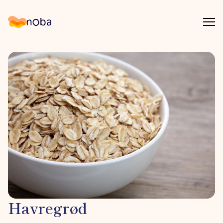
Åpn
Noba
Havregrød