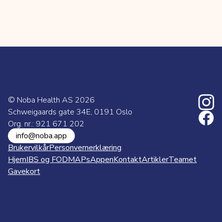
© Noba Health AS
2026
Schweigaards gate 34E, 0191 Oslo
Org. nr.: 921 671 202
info@noba.app
Brukervilkår
Personvernerklæring
Hjem
IBS og FODMAPs
Appen
Kontakt
Artikler
Teamet
Gavekort