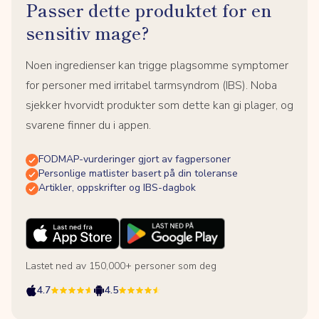
Passer dette produktet for en
sensitiv mage?
Noen ingredienser kan trigge plagsomme symptomer
for personer med irritabel tarmsyndrom (IBS). Noba
sjekker hvorvidt produkter som dette kan gi plager, og
svarene finner du i appen.
FODMAP-vurderinger gjort av fagpersoner
Personlige matlister basert på din toleranse
Artikler, oppskrifter og IBS-dagbok
Lastet ned av 150,000+ personer som deg
4.7
4.5