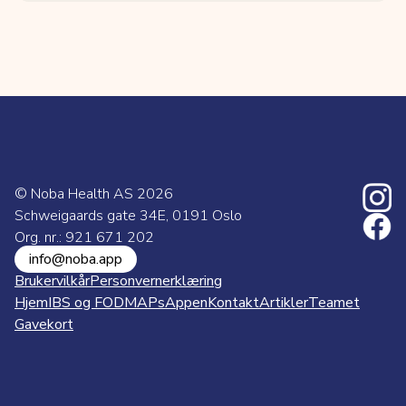
© Noba Health AS
2026
Schweigaards gate 34E, 0191 Oslo
Org. nr.: 921 671 202
info@noba.app
Brukervilkår
Personvernerklæring
Hjem
IBS og FODMAPs
Appen
Kontakt
Artikler
Teamet
Gavekort