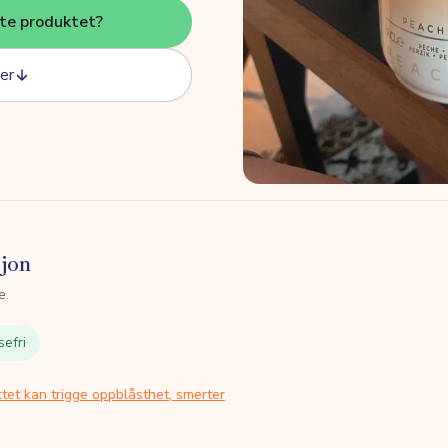
tte produktet?
er
sjon
e.
sefri
tet kan trigge oppblåsthet, smerter