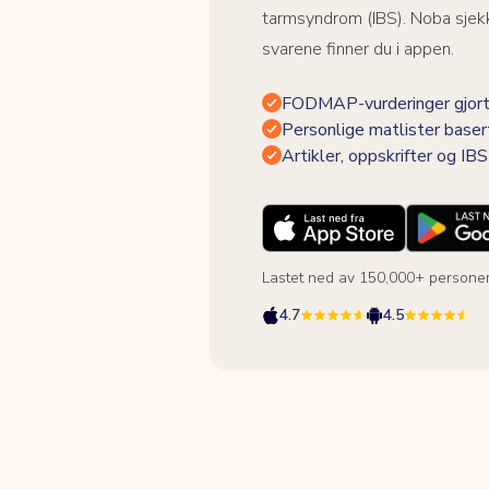
tarmsyndrom (IBS). Noba sjekk
svarene finner du i appen.
FODMAP-vurderinger gjort
Personlige matlister baser
Artikler, oppskrifter og I
Lastet ned av 150,000+ persone
4.7
4.5