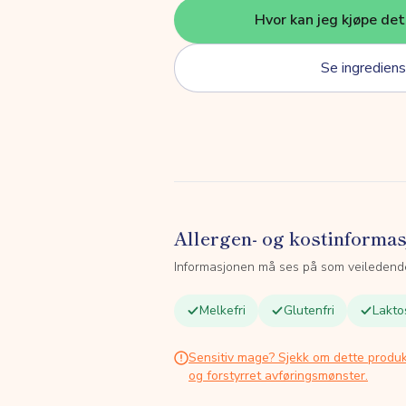
Hvor kan jeg kjøpe de
Se ingrediens
Allergen- og kostinforma
Informasjonen må ses på som veiledend
Melkefri
Glutenfri
Lakto
Sensitiv mage? Sjekk om dette produk
og forstyrret avføringsmønster.