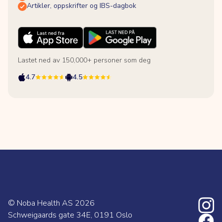
Artikler, oppskrifter og IBS-dagbok
Lastet ned av 150,000+ personer som deg
4.7
4.5
© Noba Health AS
2026
Schweigaards gate 34E, 0191 Oslo