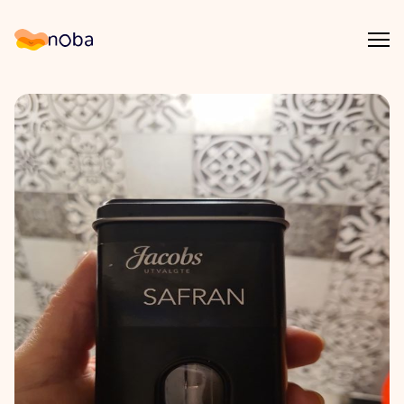
Åpn
Noba