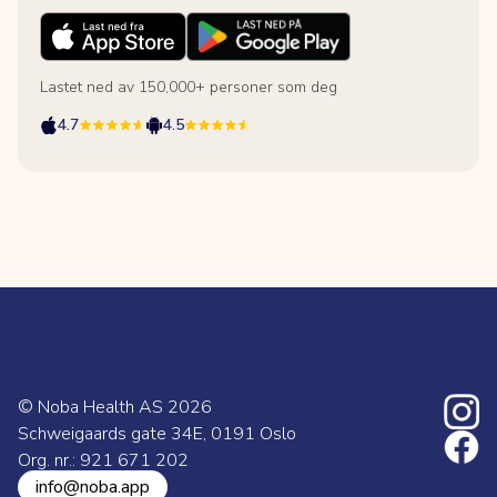
Lastet ned av 150,000+ personer som deg
4.7
4.5
© Noba Health AS
2026
Schweigaards gate 34E, 0191 Oslo
Org. nr.: 921 671 202
info@noba.app