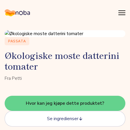
Åpn
Noba
PASSATA
Økologiske moste datterini
tomater
Fra Petti
Hvor kan jeg kjøpe dette produktet?
Se ingredienser