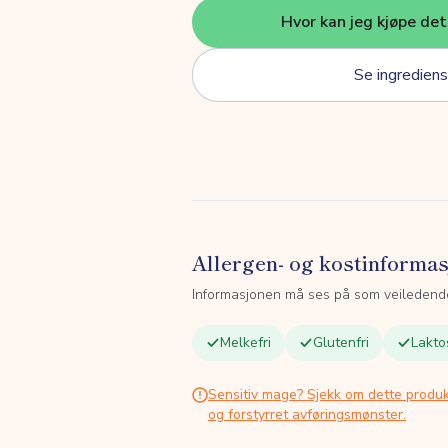
Hvor kan jeg kjøpe de
Se ingrediens
Allergen- og kostinforma
Informasjonen må ses på som veiledend
Melkefri
Glutenfri
Lakto
Sensitiv mage? Sjekk om dette produk
og forstyrret avføringsmønster.