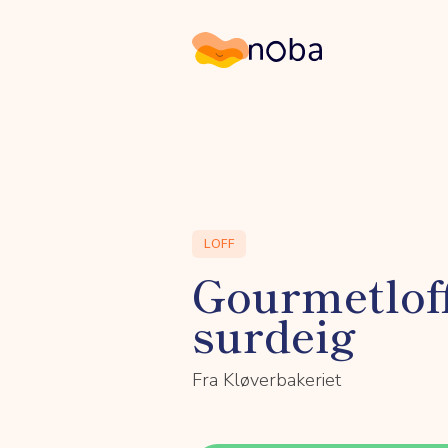
Noba
LOFF
Gourmetlof
surdeig
Fra Kløverbakeriet