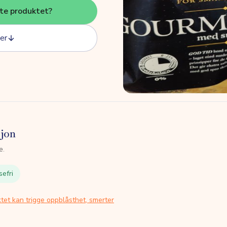
tte produktet?
er
sjon
e.
sefri
tet kan trigge oppblåsthet, smerter