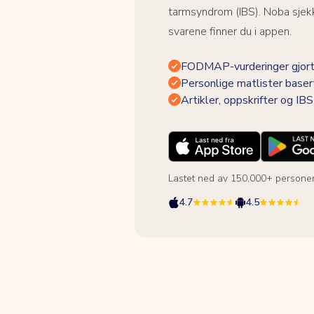
tarmsyndrom (IBS). Noba sjekk
svarene finner du i appen.
FODMAP-vurderinger gjort
Personlige matlister baser
Artikler, oppskrifter og I
Lastet ned av 150,000+ persone
4.7
4.5