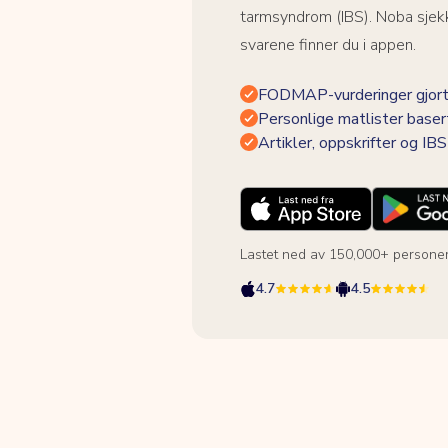
tarmsyndrom (IBS). Noba sjekk
svarene finner du i appen.
FODMAP-vurderinger gjort
Personlige matlister baser
Artikler, oppskrifter og I
Lastet ned av 150,000+ persone
4.7
4.5