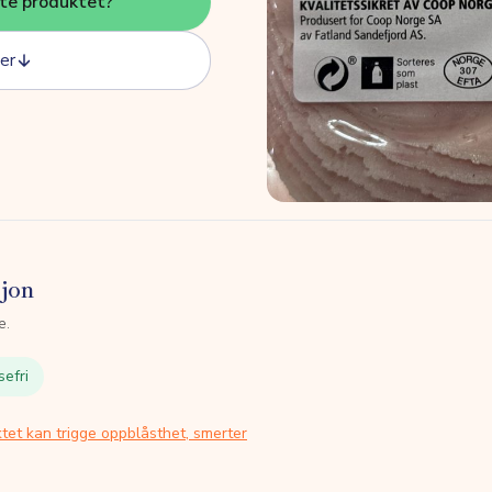
tte produktet?
er
sjon
e.
sefri
tet kan trigge oppblåsthet, smerter