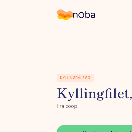
Noba
KYLLINGPÅLEGG
Kyllingfilet
Fra coop