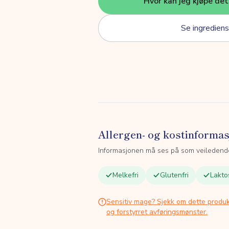
Hvor kan jeg kjøpe de
Se ingrediens
Allergen- og kostinforma
Informasjonen må ses på som veiledend
Melkefri
Glutenfri
Lakto
Sensitiv mage? Sjekk om dette produk
og forstyrret avføringsmønster.