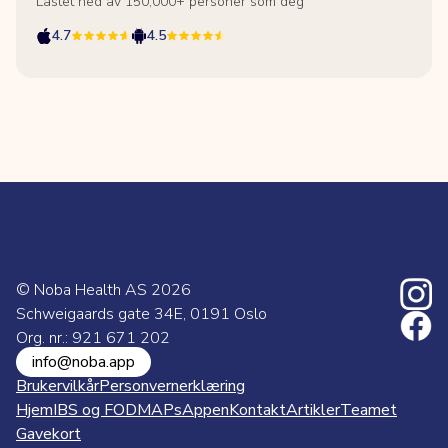
Lastet ned av 150,000+ personer som deg
4.7
4.5
© Noba Health AS
2026
Schweigaards gate 34E, 0191 Oslo
Org. nr.: 921 671 202
info@noba.app
Brukervilkår
Personvernerklæring
Hjem
IBS og FODMAPs
Appen
Kontakt
Artikler
Teamet
Gavekort