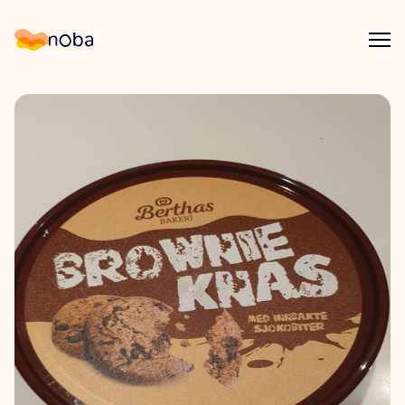
Åpn
Noba