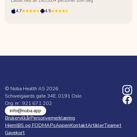
Lastet ned av 150,000+ personer som deg
4.7
4.5
© Noba Health AS
2026
Schweigaards gate 34E, 0191 Oslo
Org. nr.: 921 671 202
info@noba.app
Brukervilkår
Personvernerklæring
Hjem
IBS og FODMAPs
Appen
Kontakt
Artikler
Teamet
Gavekort