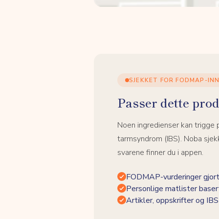
SJEKKET FOR FODMAP-IN
Passer dette prod
Noen ingredienser kan trigge
tarmsyndrom (IBS). Noba sjekk
svarene finner du i appen.
FODMAP-vurderinger gjort
Personlige matlister baser
Artikler, oppskrifter og I