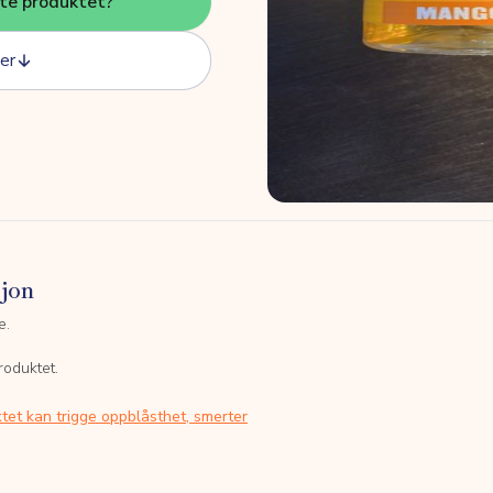
tte produktet?
er
sjon
e.
roduktet.
tet kan trigge oppblåsthet, smerter