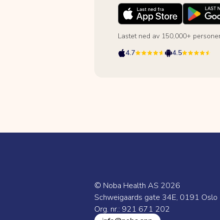
Lastet ned av 150,000+ persone
4.7
4.5
© Noba Health AS
2026
Schweigaards gate 34E, 0191 Oslo
Org. nr.: 921 671 202