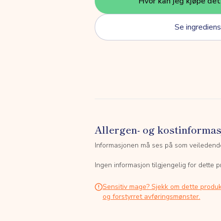
Hvor kan jeg kjøpe de
Se ingrediens
Allergen- og kostinforma
Informasjonen må ses på som veiledend
Ingen informasjon tilgjengelig for dette p
Sensitiv mage? Sjekk om dette produk
og forstyrret avføringsmønster.