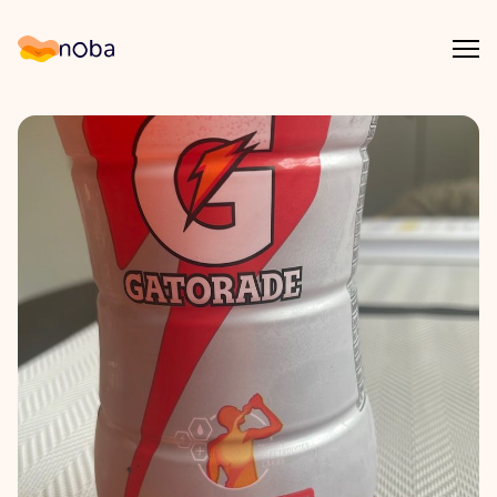
Åpn
Noba