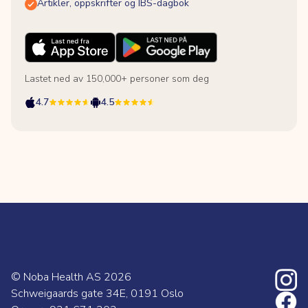
Artikler, oppskrifter og IBS-dagbok
Lastet ned av 150,000+ personer som deg
4.7
4.5
© Noba Health AS
2026
Schweigaards gate 34E, 0191 Oslo