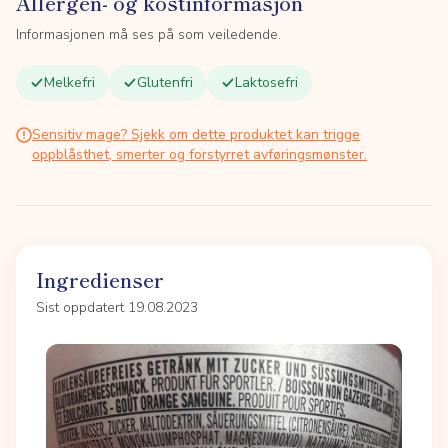
Allergen- og kostinformasjon
Informasjonen må ses på som veiledende.
Melkefri
Glutenfri
Laktosefri
Sensitiv mage? Sjekk om dette produktet kan trigge
oppblåsthet, smerter og forstyrret avføringsmønster.
Ingredienser
Sist oppdatert 19.08.2023