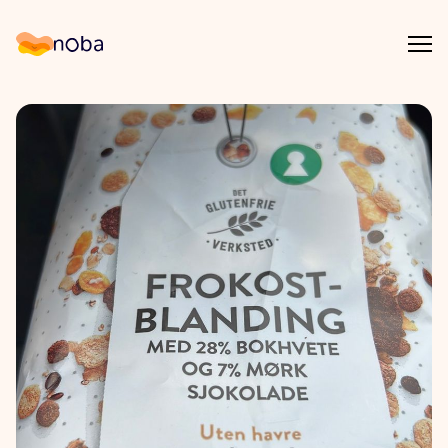
Åpn
Noba