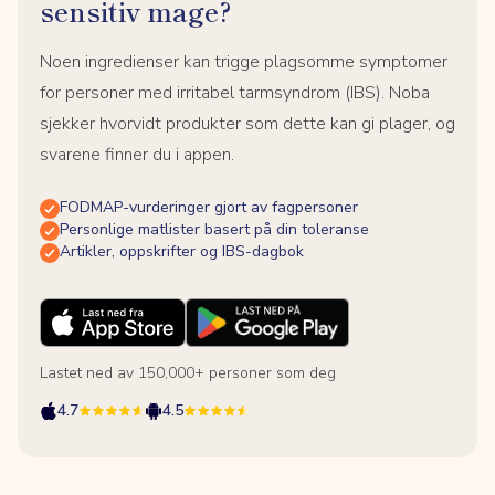
sensitiv mage?
Noen ingredienser kan trigge plagsomme symptomer
for personer med irritabel tarmsyndrom (IBS). Noba
sjekker hvorvidt produkter som dette kan gi plager, og
svarene finner du i appen.
FODMAP-vurderinger gjort av fagpersoner
Personlige matlister basert på din toleranse
Artikler, oppskrifter og IBS-dagbok
Lastet ned av 150,000+ personer som deg
4.7
4.5