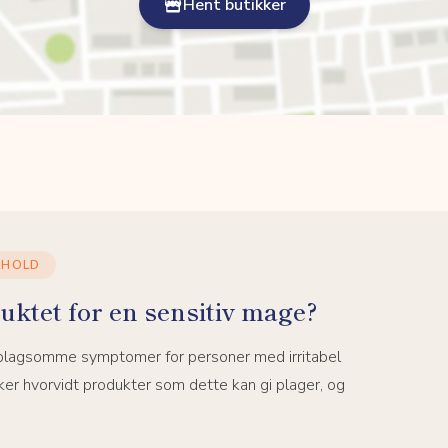
Hent butikker
NHOLD
uktet for en sensitiv mage?
 plagsomme symptomer for personer med irritabel
er hvorvidt produkter som dette kan gi plager, og