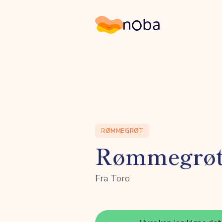
Noba
RØMMEGRØT
Rømmegrø
Fra Toro