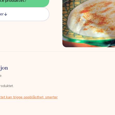
tte produktet?
er
sjon
e.
roduktet.
tet kan trigge oppblåsthet, smerter