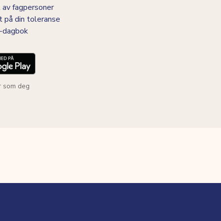
 av fagpersoner
t på din toleranse
BS-dagbok
r som deg