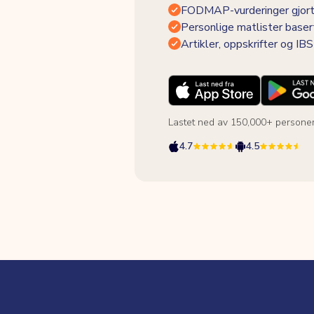
FODMAP-vurderinger gjort
Personlige matlister baser
Artikler, oppskrifter og I
Lastet ned av 150,000+ persone
4.7
4.5