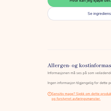
Hvor kan jeg kjøpe de
Se ingrediens
Allergen- og kostinforma
Informasjonen må ses på som veiledend
Ingen informasjon tilgjengelig for dette p
Sensitiv mage? Sjekk om dette produk
og forstyrret avføringsmønster.