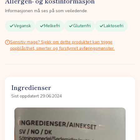
Allergen- og kostinformasjon
Informasjonen må ses på som veiledende.
Vegansk
Melkefri
Glutenfri
Laktosefri
Sensitiv mage? Sjekk om dette produktet kan trigge
oppblåsthet, smerter og forstyrret avføringsmønster.
Ingredienser
Sist oppdatert 29.06.2024