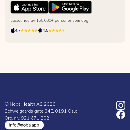
Lastet ned av 150,000+ personer som deg
4.7
4.5
© Noba Health AS
2026
Schweigaards gate 34E, 0191 Oslo
Org. nr.: 921 671 202
info@noba.app