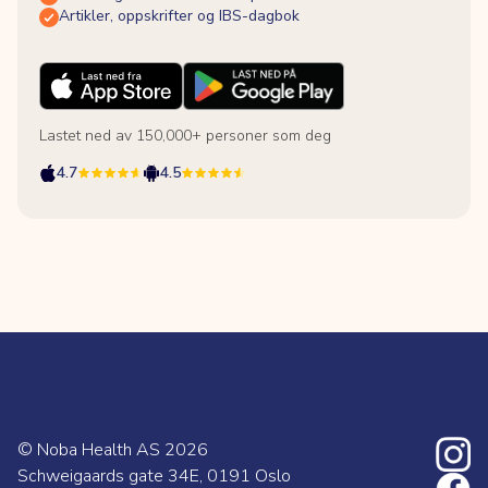
Artikler, oppskrifter og IBS-dagbok
Lastet ned av 150,000+ personer som deg
4.7
4.5
© Noba Health AS
2026
Schweigaards gate 34E, 0191 Oslo