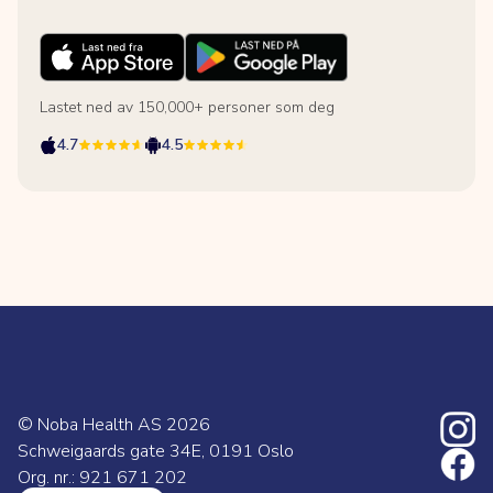
Lastet ned av 150,000+ personer som deg
4.7
4.5
© Noba Health AS
2026
Schweigaards gate 34E, 0191 Oslo
Org. nr.: 921 671 202