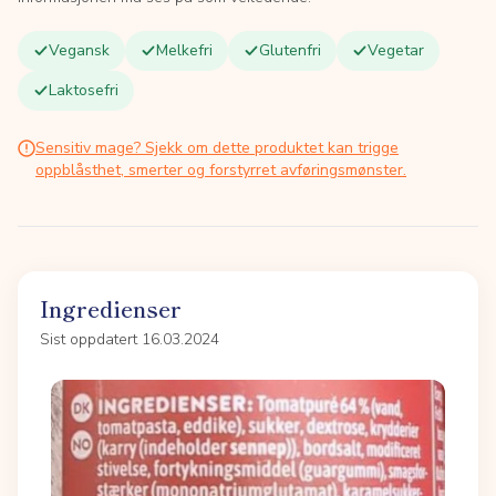
Vegansk
Melkefri
Glutenfri
Vegetar
Laktosefri
Sensitiv mage? Sjekk om dette produktet kan trigge
oppblåsthet, smerter og forstyrret avføringsmønster.
Ingredienser
Sist oppdatert 16.03.2024