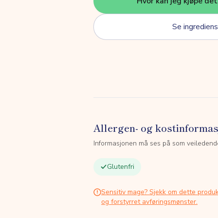
Hvor kan jeg kjøpe de
Se ingrediens
Allergen- og kostinforma
Informasjonen må ses på som veiledend
Glutenfri
Sensitiv mage? Sjekk om dette produk
og forstyrret avføringsmønster.