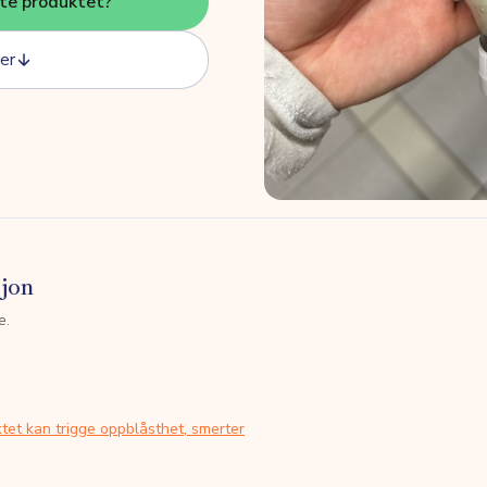
tte produktet?
er
sjon
e.
tet kan trigge oppblåsthet, smerter