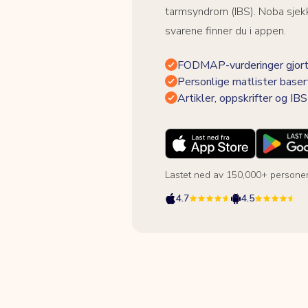
tarmsyndrom (IBS). Noba sjekk
svarene finner du i appen.
FODMAP-vurderinger gjort
Personlige matlister baser
Artikler, oppskrifter og I
Lastet ned av 150,000+ persone
4.7
4.5