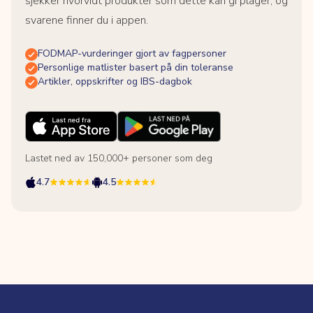
sjekker hvorvidt produkter som dette kan gi plager, og
svarene finner du i appen.
FODMAP-vurderinger gjort av fagpersoner
Personlige matlister basert på din toleranse
Artikler, oppskrifter og IBS-dagbok
Lastet ned av 150,000+ personer som deg
4.7
4.5