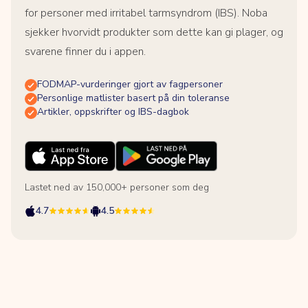
for personer med irritabel tarmsyndrom (IBS). Noba
sjekker hvorvidt produkter som dette kan gi plager, og
svarene finner du i appen.
FODMAP-vurderinger gjort av fagpersoner
Personlige matlister basert på din toleranse
Artikler, oppskrifter og IBS-dagbok
Lastet ned av 150,000+ personer som deg
4.7
4.5