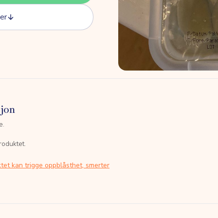
er
sjon
e.
roduktet.
tet kan trigge oppblåsthet, smerter