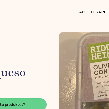
ARTIKLER
APP
queso
tte produktet?