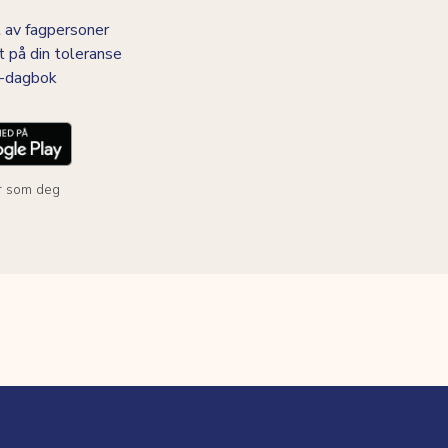
 av fagpersoner
t på din toleranse
BS-dagbok
r som deg