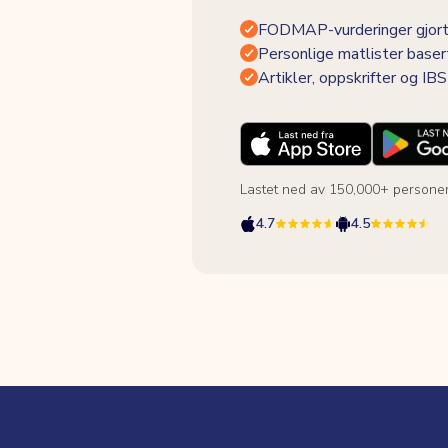
FODMAP-vurderinger gjort
Personlige matlister baser
Artikler, oppskrifter og I
Lastet ned av 150,000+ persone
4.7
4.5