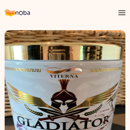
Åpn
Noba