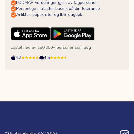
FODMAP-vurderinger gjort av fagpersoner
Personlige matlister basert på din toleranse
Artikler, oppskrifter og IBS-dagbok
Lastet ned av 150,000+ personer som deg
4.7
4.5
© Noba Health AS
2026